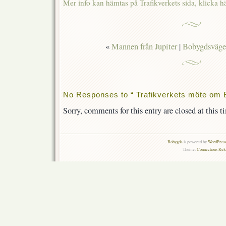
Mer info kan hämtas på Trafikverkets sida, klicka hä
«
Mannen från Jupiter
|
Bobygdsvägen,
No Responses to “ Trafikverkets möte om
Sorry, comments for this entry are closed at this t
Bobygda
is powered by
WordPress 
Theme:
Connections Rel