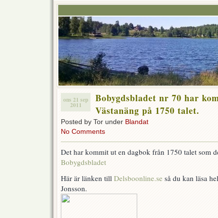
Bobygdsbladet nr 70 har kom
ons 21 sep
2011
Västanäng på 1750 talet.
Posted by Tor under
Blandat
No Comments
Det har kommit ut en dagbok från 1750 talet som de
Bobygdsbladet
Här är länken till
Delsboonline.se
så du kan läsa he
Jonsson.