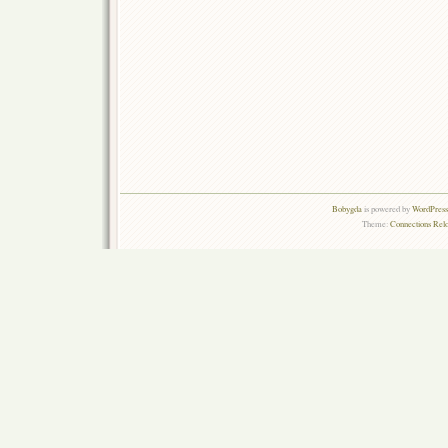
Bobygda
is powered by
WordPress 
Theme:
Connections Rel